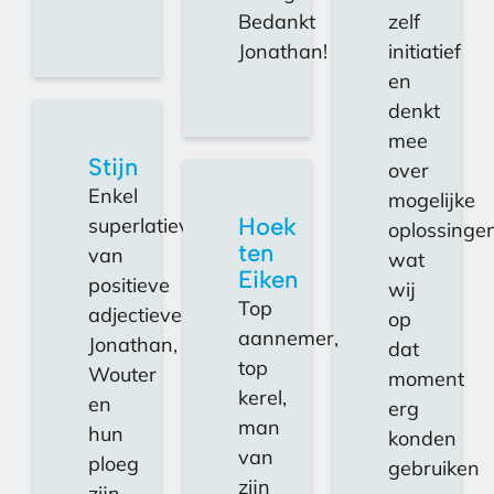
Bedankt
zelf
Jonathan!
initiatief
en
denkt
mee
Stijn
over
Enkel
mogelijke
Hoek
superlatieven
oplossingen
ten
van
wat
Eiken
positieve
wij
Top
adjectieven!
op
aannemer,
Jonathan,
dat
top
Wouter
moment
kerel,
en
erg
man
hun
konden
van
ploeg
gebruiken
zijn
zijn