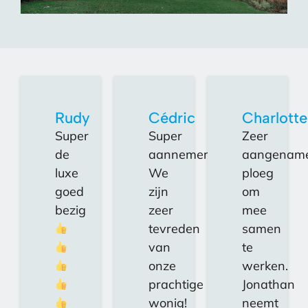
Rudy
Cédric
Charlotte
Super
Super
Zeer
de
aannemer!
aangenam
luxe
We
ploeg
goed
zijn
om
bezig
zeer
mee
tevreden
samen
van
te
onze
werken.
prachtige
Jonathan
wonig!
neemt