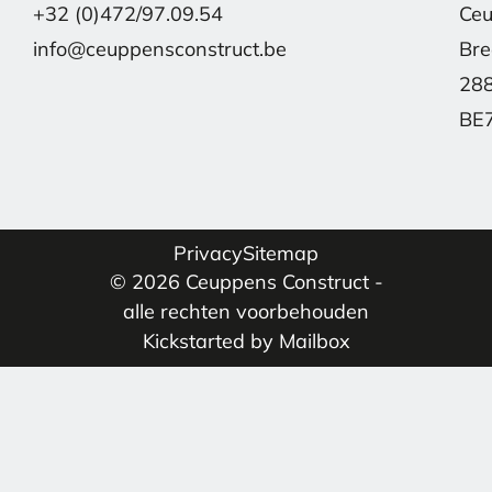
+32 (0)472/97.09.54
Ceu
info@ceuppensconstruct.be
Bre
28
BE7
Privacy
Sitemap
© 2026 Ceuppens Construct -
alle rechten voorbehouden
Kickstarted by Mailbox