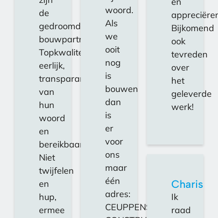
en
woord.
de
appreciëre
Als
gedroomde
Bijkomend
we
bouwpartner.
ook
ooit
Topkwaliteit,
tevreden
nog
eerlijk,
over
is
transparant,
het
bouwen
van
geleverde
dan
hun
werk!
is
woord
er
en
voor
bereikbaar.
ons
Niet
maar
twijfelen
één
Charis
en
adres:
hup,
Ik
CEUPPENS
ermee
raad